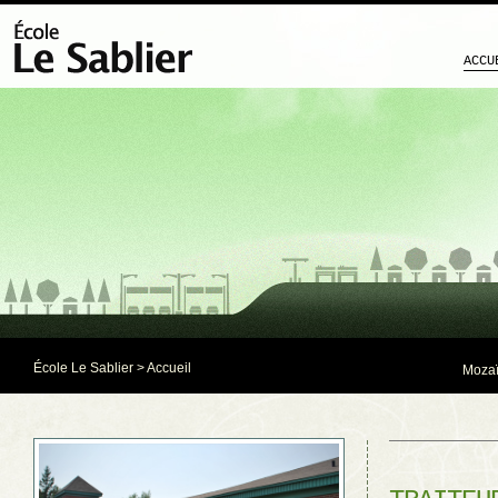
ACCU
École Le Sablier
> Accueil
Mozaï