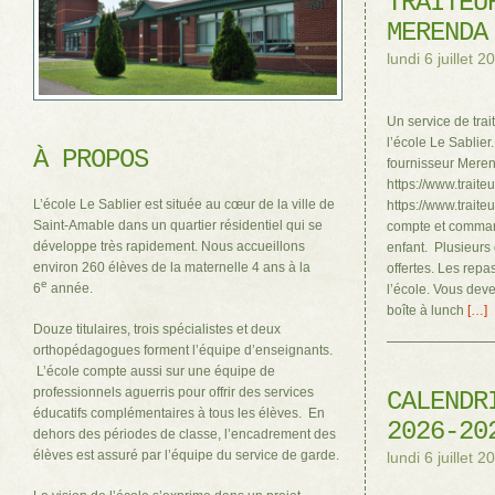
TRAITEU
MERENDA
lundi 6 juillet 2
Un service de trai
l’école Le Sablier.
À PROPOS
fournisseur Mere
https://www.trait
L’école Le Sablier est située au cœur de la ville de
https://www.trait
Saint-Amable dans un quartier résidentiel qui se
compte et comman
développe très rapidement. Nous accueillons
enfant. Plusieurs
environ 260 élèves de la maternelle 4 ans à la
offertes. Les repa
e
6
année.
l’école. Vous deve
boîte à lunch
[…]
Douze titulaires, trois spécialistes et deux
orthopédagogues forment l’équipe d’enseignants.
L’école compte aussi sur une équipe de
professionnels aguerris pour offrir des services
CALENDR
éducatifs complémentaires à tous les élèves. En
2026-20
dehors des périodes de classe, l’encadrement des
élèves est assuré par l’équipe du service de garde.
lundi 6 juillet 2